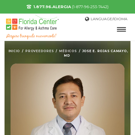
1.877.96.ALERGIA
(1-877-96-253-7442)
LANGUAGE/IDIOMA
INICIO
/
PROVEEDORES
/
MÉDICOS
/
JOSE E. ROJAS CAMAYO,
MD