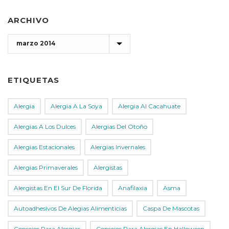
ARCHIVO
Archivo
ETIQUETAS
Alergia
Alergia A La Soya
Alergia Al Cacahuate
Alergias A Los Dulces
Alergias Del Otoño
Alergias Estacionales
Alergias Invernales
Alergias Primaverales
Alergistas
Alergistas En El Sur De Florida
Anafilaxia
Asma
Autoadhesivos De Alegias Alimenticias
Caspa De Mascotas
Consejos Para Alergias
Consejos Para Alergias En Halloween