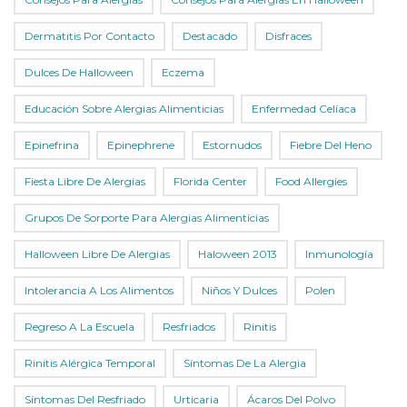
Dermatitis Por Contacto
Destacado
Disfraces
Dulces De Halloween
Eczema
Educación Sobre Alergias Alimenticias
Enfermedad Celíaca
Epinefrina
Epinephrene
Estornudos
Fiebre Del Heno
Fiesta Libre De Alergias
Florida Center
Food Allergies
Grupos De Sorporte Para Alergias Alimenticias
Halloween Libre De Alergias
Haloween 2013
Inmunología
Intolerancia A Los Alimentos
Niños Y Dulces
Polen
Regreso A La Escuela
Resfriados
Rinitis
Rinitis Alérgica Temporal
Síntomas De La Alergia
Síntomas Del Resfriado
Urticaria
Ácaros Del Polvo