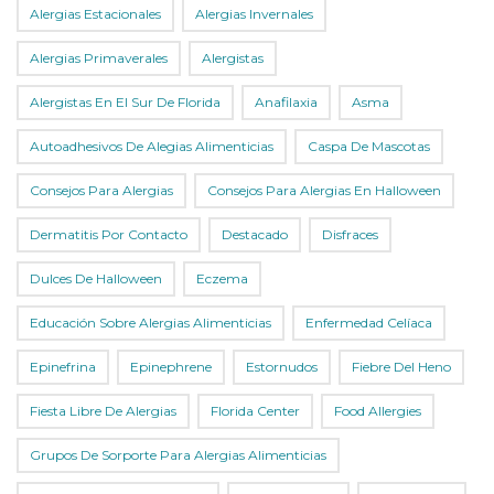
Alergias Estacionales
Alergias Invernales
Alergias Primaverales
Alergistas
Alergistas En El Sur De Florida
Anafilaxia
Asma
Autoadhesivos De Alegias Alimenticias
Caspa De Mascotas
Consejos Para Alergias
Consejos Para Alergias En Halloween
Dermatitis Por Contacto
Destacado
Disfraces
Dulces De Halloween
Eczema
Educación Sobre Alergias Alimenticias
Enfermedad Celíaca
Epinefrina
Epinephrene
Estornudos
Fiebre Del Heno
Fiesta Libre De Alergias
Florida Center
Food Allergies
Grupos De Sorporte Para Alergias Alimenticias