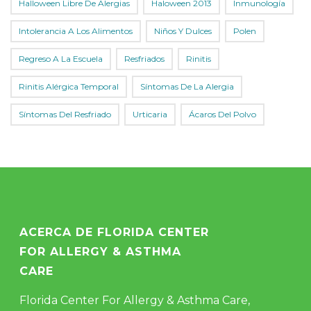
Halloween Libre De Alergias
Haloween 2013
Inmunología
Intolerancia A Los Alimentos
Niños Y Dulces
Polen
Regreso A La Escuela
Resfriados
Rinitis
Rinitis Alérgica Temporal
Síntomas De La Alergia
Síntomas Del Resfriado
Urticaria
Ácaros Del Polvo
ACERCA DE FLORIDA CENTER
FOR ALLERGY & ASTHMA
CARE
Florida Center For Allergy & Asthma Care,