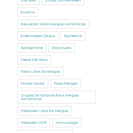
Disfraces
Dulces De Halloween
Eczema
Educación Sobre Alergias Alimenticias
Enfermedad Celíaca
Epinefrina
Epinephrene
Estornudos
Fiebre Del Heno
Fiesta Libre De Alergias
Florida Center
Food Allergies
Grupos De Sorporte Para Alergias
Alimenticias
Halloween Libre De Alergias
Haloween 2013
Inmunología