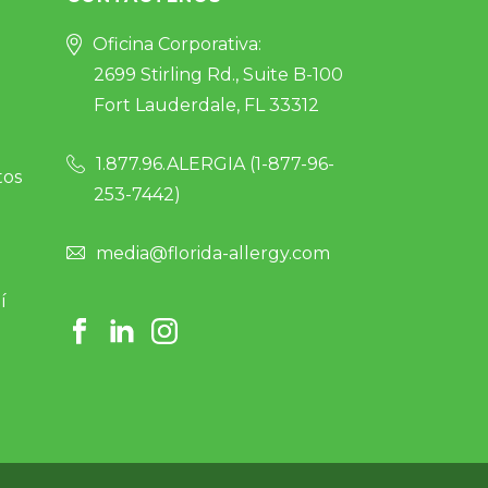
Oficina Corporativa:
2699 Stirling Rd., Suite B-100
Fort Lauderdale, FL 33312
1.877.96.ALERGIA (
1-877-96-
tos
253-7442
)
media@florida-allergy.com
í