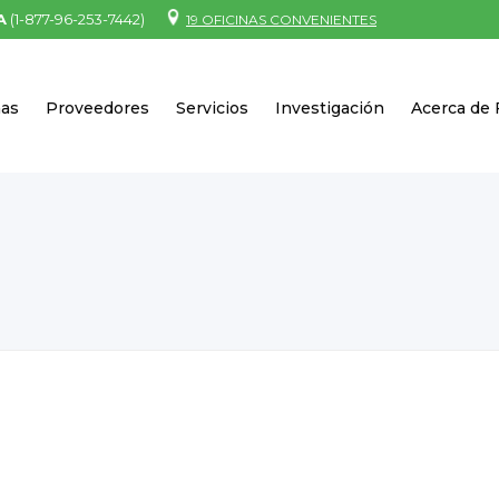
A
(1-877-96-253-7442)
19 OFICINAS CONVENIENTES
nas
Proveedores
Servicios
Investigación
Acerca de