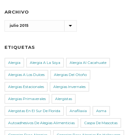
ARCHIVO
Archivo
ETIQUETAS
Alergia
Alergia A La Soya
Alergia Al Cacahuate
Alergias A Los Dulces
Alergias Del Otoño
Alergias Estacionales
Alergias Invernales
Alergias Primaverales
Alergistas
Alergistas En El Sur De Florida
Anafilaxia
Asma
Autoadhesivos De Alegias Alimenticias
Caspa De Mascotas
Consejos Para Alergias
Consejos Para Alergias En Halloween