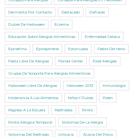
Dermatitis Por Contacto
Destacado
Disfraces
Dulces De Halloween
Eczema
Educación Sobre Alergias Alimenticias
Enfermedad Celíaca
Epinefrina
Epinephrene
Estornudos
Fiebre Del Heno
Fiesta Libre De Alergias
Florida Center
Food Allergies
Grupos De Sorporte Para Alergias Alimenticias
Halloween Libre De Alergias
Haloween 2013
Inmunología
Intolerancia A Los Alimentos
Niños Y Dulces
Polen
Regreso A La Escuela
Resfriados
Rinitis
Rinitis Alérgica Temporal
Síntomas De La Alergia
Síntomas Del Resfriado
Urticaria
Ácaros Del Polvo