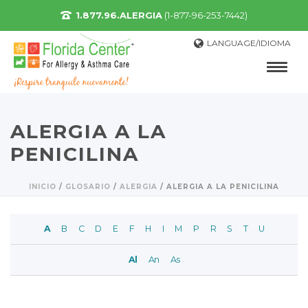
1.877.96.ALERGIA
(1-877-96-253-7442)
LANGUAGE/IDIOMA
ALERGIA A LA
PENICILINA
INICIO
/
GLOSARIO
/
ALERGIA
/
ALERGIA A LA PENICILINA
A
B
C
D
E
F
H
I
M
P
R
S
T
U
Al
An
As