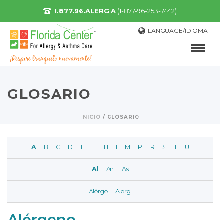
1.877.96.ALERGIA
(1-877-96-253-7442)
LANGUAGE/IDIOMA
GLOSARIO
INICIO
/
GLOSARIO
A
B
C
D
E
F
H
I
M
P
R
S
T
U
Al
An
As
Alérge
Alergi
Alérgeno