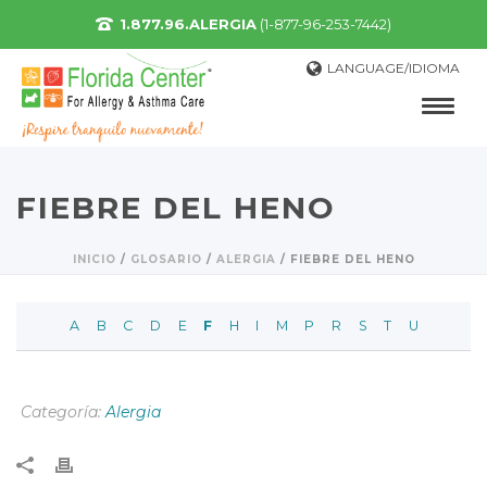
1.877.96.ALERGIA
(1-877-96-253-7442)
LANGUAGE/IDIOMA
FIEBRE DEL HENO
INICIO
/
GLOSARIO
/
ALERGIA
/
FIEBRE DEL HENO
A
B
C
D
E
F
H
I
M
P
R
S
T
U
Categoría:
Alergia