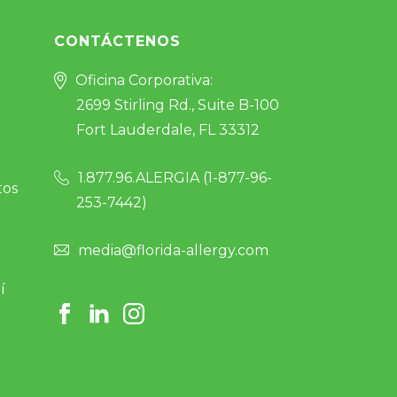
CONTÁCTENOS
Oficina Corporativa:
2699 Stirling Rd., Suite B-100
Fort Lauderdale, FL 33312
1.877.96.ALERGIA (
1-877-96-
tos
253-7442
)
media@florida-allergy.com
í