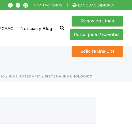
|
CONTÁCTENOS
LANGUAGE/IDIOMA
Pagos en Línea
 FCAAC
Noticias y Blog
Portal para Pacientes
Solicite una Cita
RIO
/
INMUNOTERAPIA
/
SISTEMA INMUNOLÓGICO