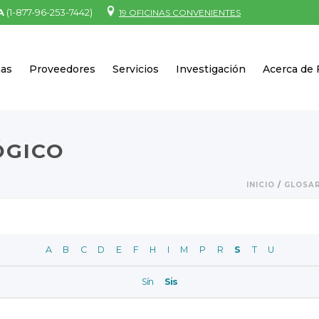
A
(1-877-96-253-7442)
19 OFICINAS CONVENIENTES
nas
Proveedores
Servicios
Investigación
Acerca de
ÓGICO
INICIO
/
GLOSA
A
B
C
D
E
F
H
I
M
P
R
S
T
U
Sín
Sis