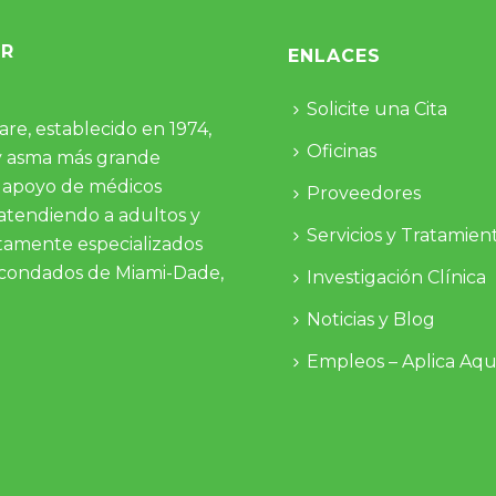
OR
ENLACES
Solicite una Cita
re, establecido en 1974,
Oficinas
 y asma más grande
el apoyo de médicos
Proveedores
 atendiendo a adultos y
Servicios y Tratamien
ltamente especializados
os condados de Miami-Dade,
Investigación Clínica
Noticias y Blog
Empleos – Aplica Aqu