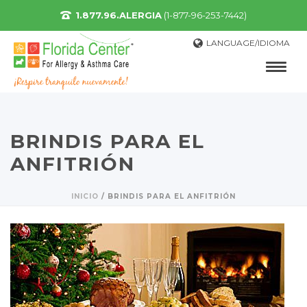
1.877.96.ALERGIA
(1-877-96-253-7442)
LANGUAGE/IDIOMA
BRINDIS PARA EL
ANFITRIÓN
INICIO
/
BRINDIS PARA EL ANFITRIÓN