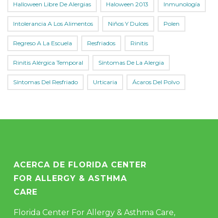
Halloween Libre De Alergias
Haloween 2013
Inmunología
Intolerancia A Los Alimentos
Niños Y Dulces
Polen
Regreso A La Escuela
Resfriados
Rinitis
Rinitis Alérgica Temporal
Síntomas De La Alergia
Síntomas Del Resfriado
Urticaria
Ácaros Del Polvo
ACERCA DE FLORIDA CENTER
FOR ALLERGY & ASTHMA
CARE
Florida Center For Allergy & Asthma Care,