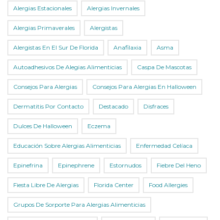
Alergias Estacionales
Alergias Invernales
Alergias Primaverales
Alergistas
Alergistas En El Sur De Florida
Anafilaxia
Asma
Autoadhesivos De Alegias Alimenticias
Caspa De Mascotas
Consejos Para Alergias
Consejos Para Alergias En Halloween
Dermatitis Por Contacto
Destacado
Disfraces
Dulces De Halloween
Eczema
Educación Sobre Alergias Alimenticias
Enfermedad Celíaca
Epinefrina
Epinephrene
Estornudos
Fiebre Del Heno
Fiesta Libre De Alergias
Florida Center
Food Allergies
Grupos De Sorporte Para Alergias Alimenticias