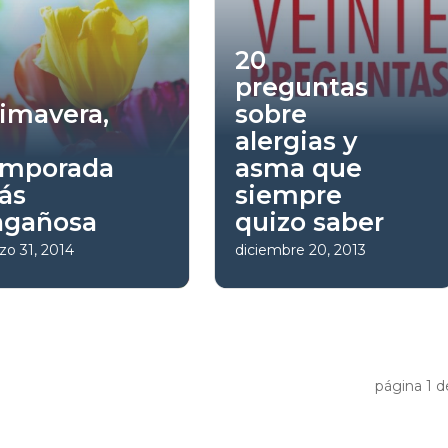
20
preguntas
imavera,
sobre
alergias y
emporada
asma que
ás
siempre
ngañosa
quizo saber
zo 31, 2014
diciembre 20, 2013
página
1
d