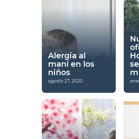
Nu
of
Alergia al
H
maní en los
se
niños
m
agosto 27, 2020
ener