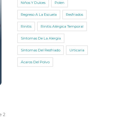
Niños Y Dulces
Polen
Regreso A La Escuela
Resfriados
Rinitis
Rinitis Alérgica Temporal
Síntomas De La Alergia
Síntomas Del Resfriado
Urticaria
Ácaros Del Polvo
e
2