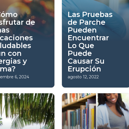
Cómo
Las Pruebas
sfrutar de
de Parche
nas
Pueden
caciones
Encuentrar
ludables
Lo Que
ún con
Puede
ergias y
Causar Su
sma?
Erupción
iembre 6, 2024
agosto 12, 2022