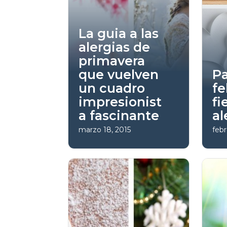
La guia a las
alergias de
primavera
que vuelven
Pa
un cuadro
fe
impresionist
fi
a fascinante
al
marzo 18, 2015
febr