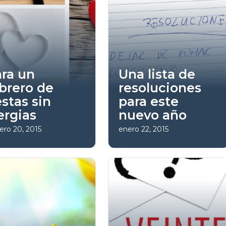
ra un
Una lista de
brero de
resoluciones
estas sin
para este
ergias
nuevo año
ero 20, 2015
enero 22, 2015