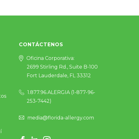
CONTÁCTENOS
Oficina Corporativa:
2699 Stirling Rd., Suite B-100
Fort Lauderdale, FL 33312
1.877.96.ALERGIA (
1-877-96-
tos
253-7442
)
media@florida-allergy.com
í