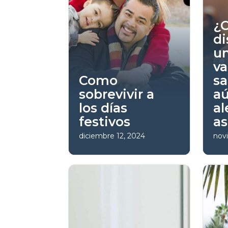
¿
di
u
va
Como
sa
sobrevivir a
a
los días
al
festivos
a
diciembre 12, 2024
nov