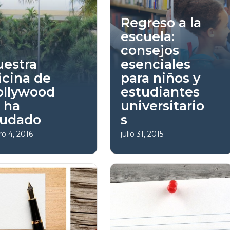
Regreso a la
escuela:
consejos
estra
esenciales
icina de
para niños y
ollywood
estudiantes
 ha
universitario
udado
s
o 4, 2016
julio 31, 2015