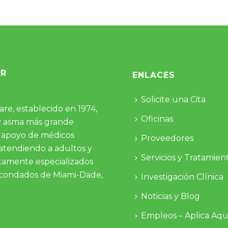
OR
ENLACES
Solicite una Cita
re, establecido en 1974,
Oficinas
 y asma más grande
el apoyo de médicos
Proveedores
 atendiendo a adultos y
Servicios y Tratamien
ltamente especializados
os condados de Miami-Dade,
Investigación Clínica
Noticias y Blog
Empleos – Aplica Aqu