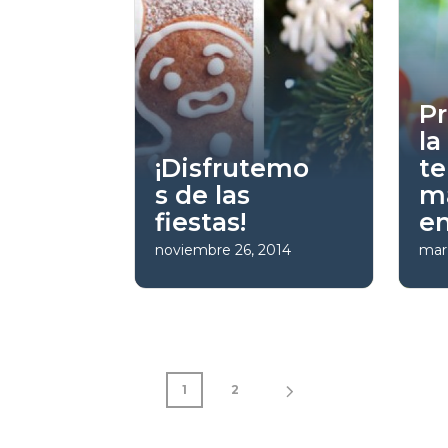
Pr
la
¡Disfrutemo
t
s de las
m
fiestas!
e
noviembre 26, 2014
mar
1
2